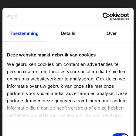
Toestemming
Details
Over
Kliniek Hengelo
Deze website maakt gebruik van cookies
Drienerstraat 41
We gebruiken cookies om content en advertenties te
Kliniek Utrecht
personaliseren, om functies voor social media te bieden
Amsterdamsestraatweg 717-719
en om ons websiteverkeer te analyseren. Ook delen we
informatie over uw gebruik van onze site met onze
partners voor social media, adverteren en analyse. Deze
partners kunnen deze gegevens combineren met andere
Over Aepril
informatie die u aan ze heeft verstrekt of die ze hebben
Bij Aepril Clinics combineren we expertise
verzameld op basis van uw gebruik van hun services.
met een persoonlijke aanpak om jouw
natuurlijke schoonheid te versterken. Dat
Toestemmingsselectie