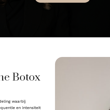
ine Botox
eling waarbij
uentie en intensiteit