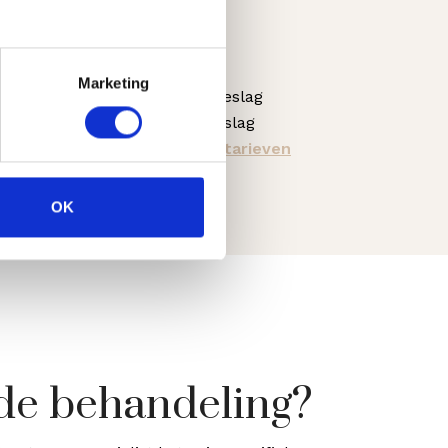
Prijs
€330,-
Marketing
€20,- Vistabeltoeslag
€20,- Heren toeslag
bekijk hier alle tarieven
OK
de behandeling?