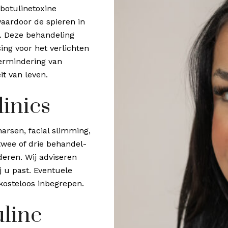
botulinetoxine
aardoor de spieren in
n. Deze behandeling
sing voor het verlichten
vermindering van
t van leven.
linics
arsen, facial slimming,
twee of drie behandel­
eren. Wij adviseren
j u past. Eventuele
kosteloos inbegrepen.
uline