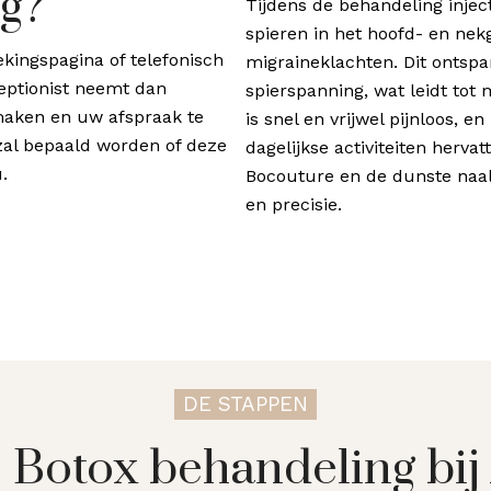
g?
Tijdens de behandeling inject
spieren in het hoofd- en nekg
kingspagina of telefonisch
migraineklachten. Dit ontspa
eptionist neemt dan
spierspanning, wat leidt tot
maken en uw afspraak te
is snel en vrijwel pijnloos, 
 zal bepaald worden of deze
dagelijkse activiteiten herv
.
Bocouture en de dunste naa
en precisie.
DE STAPPEN
Botox behandeling bij 