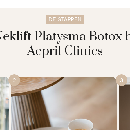
DE STAPPEN
Neklift Platysma Botox 
Aepril Clinics
2
3