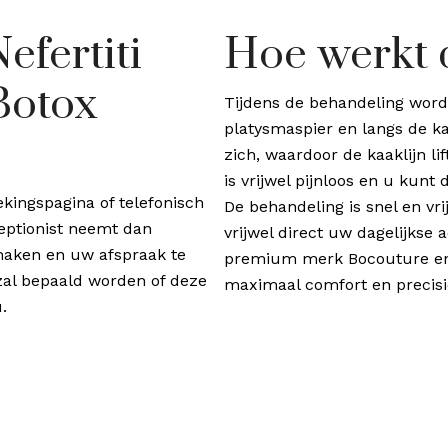
efertiti
Hoe werkt 
Botox
Tijdens de behandeling wordt 
platysmaspier en langs de ka
zich, waardoor de kaaklijn li
is vrijwel pijnloos en u kunt 
kingspagina of telefonisch
De behandeling is snel en vr
eptionist neemt dan
vrijwel direct uw dagelijkse a
maken en uw afspraak te
premium merk Bocouture en
 zal bepaald worden of deze
maximaal comfort en precisi
.