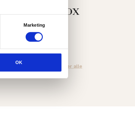
Platysma Botox
Marketing
Prijs
OK
€350,-
bekijk hier alle
tarieven