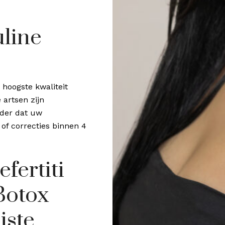
uline
 hoogste kwaliteit
 artsen zijn
nder dat uw
 of correcties binnen 4
fertiti
Botox
iste