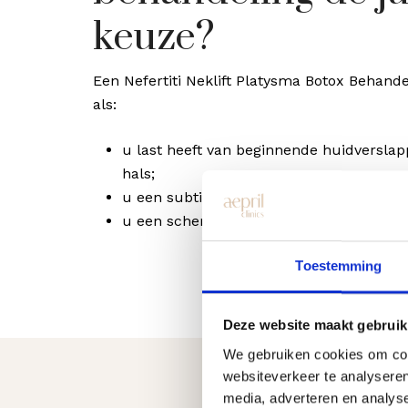
keuze?
Een Nefertiti Neklift Platysma Botox Behande
als:
u last heeft van beginnende huidverslapp
hals;
u een subtiele, niet-chirurgische lift wen
u een scherpere, verfijnde kaaklijn wilt.
Toestemming
Deze website maakt gebruik
We gebruiken cookies om cont
websiteverkeer te analyseren
media, adverteren en analys