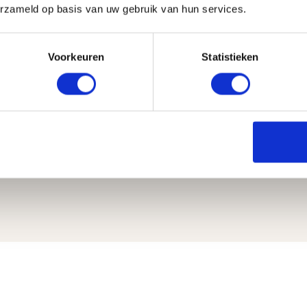
erzameld op basis van uw gebruik van hun services.
er de Neferiti Neklift 
behandeling
Voorkeuren
Statistieken
Behandeltijd
Resultaat
10-20 minuten
2-4 maanden