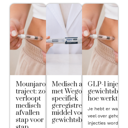
Mounjaro
Medisch afvallen
GLP-1 injecti
traject: zo
met Wegovy:
gewichtsbehe
verloopt
specifiek
hoe werkt he
medisch
geregistreerd
Je hebt er waarschi
afvallen
middel voor
veel over gehoord
stap voor
gewichtsbeheersing
injecties worden 
stap