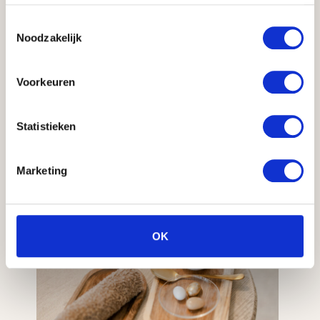
Toestemmingsselectie
Noodzakelijk
Na je behandeling online te boeken
ontvangen wij jou in onze kliniek.
Voorkeuren
2
Statistieken
Marketing
OK