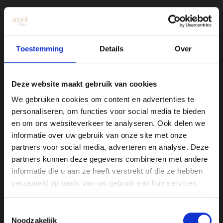
Toestemming
Details
Over
Kliniek Hengelo
Drienerstraat 41
Deze website maakt gebruik van cookies
We gebruiken cookies om content en advertenties te
Kliniek Utrecht
personaliseren, om functies voor social media te bieden
Amsterdamsestraatweg 717-719
en om ons websiteverkeer te analyseren. Ook delen we
informatie over uw gebruik van onze site met onze
partners voor social media, adverteren en analyse. Deze
Over Aepril
partners kunnen deze gegevens combineren met andere
informatie die u aan ze heeft verstrekt of die ze hebben
Bij Aepril Clinics combineren we expertise
verzameld op basis van uw gebruik van hun services.
met een persoonlijke aanpak om jouw
natuurlijke schoonheid te versterken. Dat
Toestemmingsselectie
doen we met op maat gemaakte
Noodzakelijk