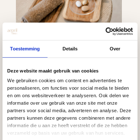
Toestemming
Details
Over
Deze website maakt gebruik van cookies
Je wordt hartelijk ontvangen met een
We gebruiken cookies om content en advertenties te
personaliseren, om functies voor social media te bieden
warme handdoek, een drankje en iets
en om ons websiteverkeer te analyseren. Ook delen we
lekkers. Een moment van rust voordat je
informatie over uw gebruik van onze site met onze
behandeling start.
partners voor social media, adverteren en analyse. Deze
3
partners kunnen deze gegevens combineren met andere
informatie die u aan ze heeft verstrekt of die ze hebben
verzameld op basis van uw gebruik van hun services.