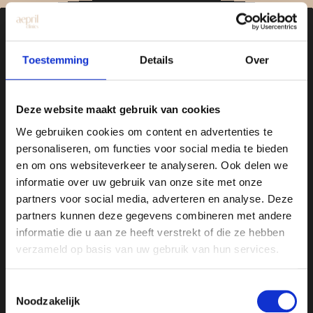
Toestemming
Details
Over
Deze website maakt gebruik van cookies
Clinic Hengelo
We gebruiken cookies om content en advertenties te
Drienerstraat 41
personaliseren, om functies voor social media te bieden
en om ons websiteverkeer te analyseren. Ook delen we
Clinic Utrecht
informatie over uw gebruik van onze site met onze
Amsterdamsestraatweg 717-719
partners voor social media, adverteren en analyse. Deze
partners kunnen deze gegevens combineren met andere
informatie die u aan ze heeft verstrekt of die ze hebben
verzameld op basis van uw gebruik van hun services.
About Aepril
At Aepril Clinics, we combine expertise
Toestemmingsselectie
with a personalized approach to enhance
Noodzakelijk