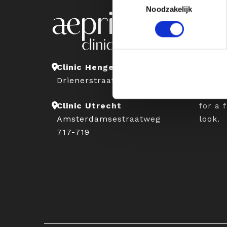
Noodzakelijk
Abou
At Aep
expert
appro
Clinic Hengelo
natura
Drienerstraat 41
with t
for a 
Clinic Utrecht
look.
Amsterdamsestraatweg
717-719