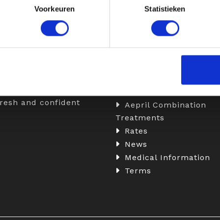
Voorkeuren
Statistieken
t Aepril
Information
ril Clinics, we combine
Botox
ise with a personalized
Fillers
ach to enhance your
Skinboosters
l beauty. We do this
Medical Weight Loss w
ailor-made treatments,
Injections
fresh and confident
Aepril Combination
Treatments
Rates
News
Medical Information
Terms