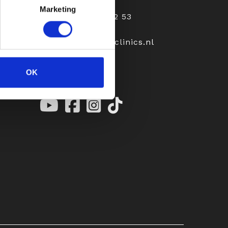
Marketing
+31 (0)6 23 20 92 53
receptie@aeprilclinics.nl
OK
ith
Follow Us