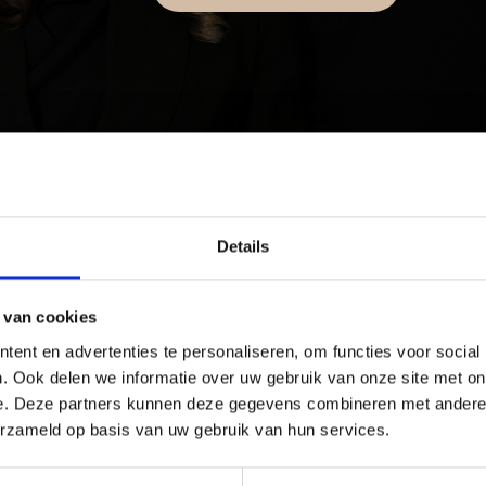
Details
 van cookies
ects of a Mouth Angle Lift treatment?
ent en advertenties te personaliseren, om functies voor social
which usually disappear within a few days.
. Ook delen we informatie over uw gebruik van onze site met on
e. Deze partners kunnen deze gegevens combineren met andere i
erzameld op basis van uw gebruik van hun services.