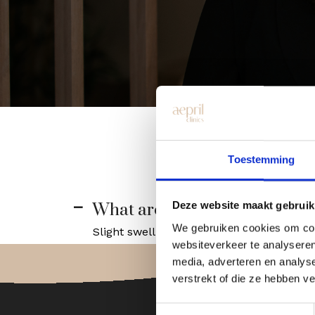
Toestemming
Deze website maakt gebruik
What are the possible side eff
A
We gebruiken cookies om cont
Slight swelling, bruising or tenderness, 
websiteverkeer te analyseren
media, adverteren en analys
verstrekt of die ze hebben v
Toestemmingsselectie