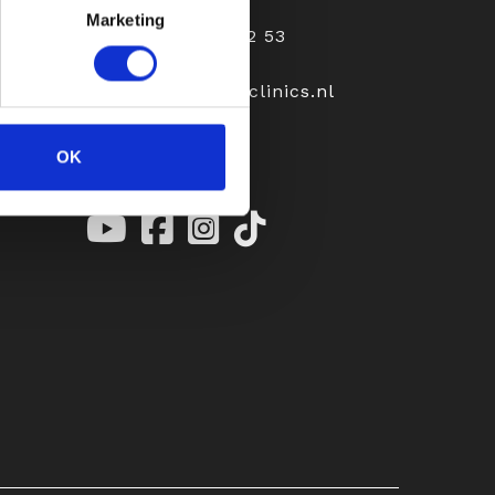
Marketing
+31 (0)6 23 20 92 53
receptie@aeprilclinics.nl
OK
ith
Follow Us