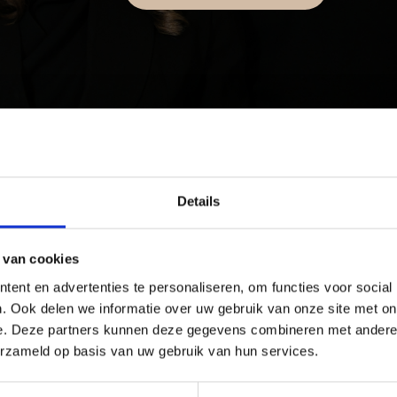
Details
 van cookies
nt safe?
ent en advertenties te personaliseren, om functies voor social
 experienced, certified practitioners.
. Ook delen we informatie over uw gebruik van onze site met on
e. Deze partners kunnen deze gegevens combineren met andere i
erzameld op basis van uw gebruik van hun services.