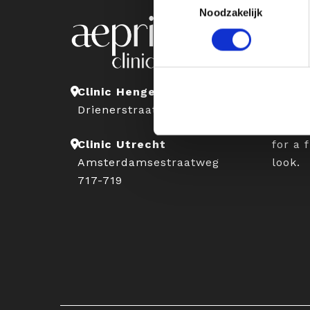
Noodzakelijk
Abou
At Aep
expert
appro
Clinic Hengelo
natura
Drienerstraat 41
with t
for a 
Clinic Utrecht
look.
Amsterdamsestraatweg
717-719