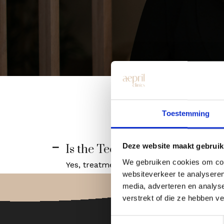
Toestemming
Deze website maakt gebruik
Is the Teeth Grinding treatme
A
We gebruiken cookies om cont
Yes, treatment is safe when performed by
websiteverkeer te analyseren
media, adverteren en analys
verstrekt of die ze hebben v
Toestemmingsselectie