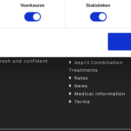
Voorkeuren
Statistieken
t Aepril
Information
ril Clinics, we combine
Botox
ise with a personalized
Fillers
ach to enhance your
Skinboosters
l beauty. We do this
Medical Weight Loss w
ailor-made treatments,
Injections
fresh and confident
Aepril Combination
Treatments
Rates
News
Medical Information
Terms