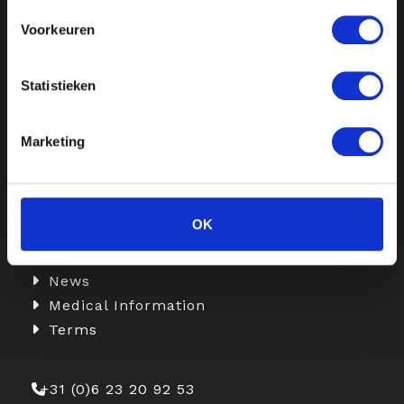
made treatments, for a fresh and
confident look.
Voorkeuren
Statistieken
Information
Botox
Marketing
Fillers
Skinboosters
Medical Weight Loss with Injections
OK
Aepril Combination Treatments
Rates
News
Medical Information
Terms
+31 (0)6 23 20 92 53