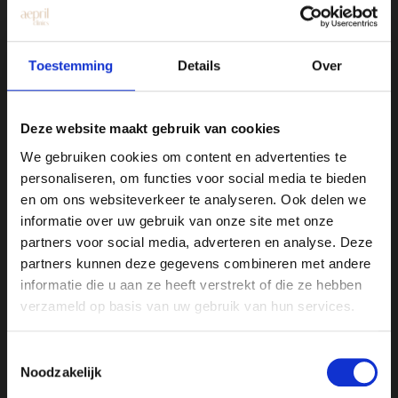
Toestemming
Details
Over
Deze website maakt gebruik van cookies
Clinic Hengelo
We gebruiken cookies om content en advertenties te
Drienerstraat 41
personaliseren, om functies voor social media te bieden
en om ons websiteverkeer te analyseren. Ook delen we
Clinic Utrecht
informatie over uw gebruik van onze site met onze
Amsterdamsestraatweg 717-719
partners voor social media, adverteren en analyse. Deze
partners kunnen deze gegevens combineren met andere
informatie die u aan ze heeft verstrekt of die ze hebben
About Aepril
verzameld op basis van uw gebruik van hun services.
At Aepril Clinics, we combine expertise
Toestemmingsselectie
with a personalized approach to enhance
Noodzakelijk
your natural beauty. We do this with tailor-