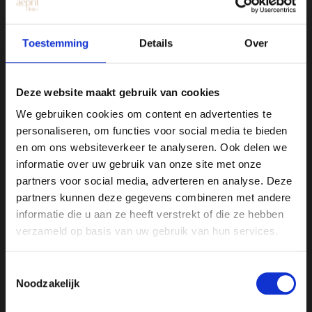
Toestemming
Details
Over
Deze website maakt gebruik van cookies
Clinic Hengelo
Drienerstraat 41
We gebruiken cookies om content en advertenties te
personaliseren, om functies voor social media te bieden
Clinic Utrecht
en om ons websiteverkeer te analyseren. Ook delen we
Amsterdamsestraatweg 717-719
informatie over uw gebruik van onze site met onze
partners voor social media, adverteren en analyse. Deze
partners kunnen deze gegevens combineren met andere
informatie die u aan ze heeft verstrekt of die ze hebben
About Aepril
verzameld op basis van uw gebruik van hun services.
At Aepril Clinics, we combine expertise
with a personalized approach to enhance
Toestemmingsselectie
your natural beauty. We do this with tailor-
Noodzakelijk
made treatments, for a fresh and