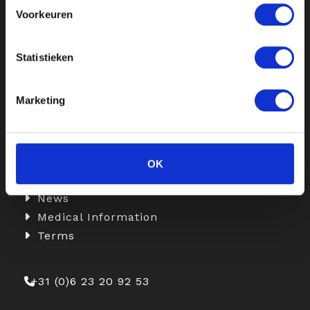
confident look.
Voorkeuren
Information
Statistieken
Botox
Marketing
Fillers
Skinboosters
Medical Weight Loss with Injections
Aepril Combination Treatments
OK
Rates
News
Medical Information
Terms
+31 (0)6 23 20 92 53