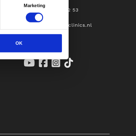
Marketing
+31 (0)6 23 20 92 53
receptie@aeprilclinics.nl
OK
ith
Follow Us