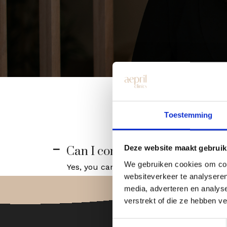
Toestemming
Deze website maakt gebruik
Can I continue my daily activi
A
We gebruiken cookies om cont
Yes, you can continue immediately, but a
websiteverkeer te analyseren
media, adverteren en analys
verstrekt of die ze hebben v
Toestemmingsselectie