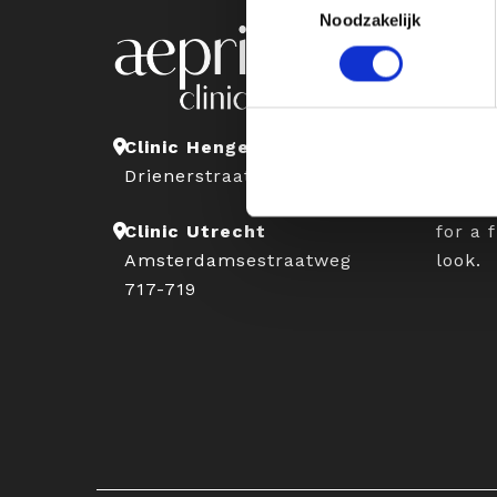
Noodzakelijk
Abou
At Aep
expert
appro
Clinic Hengelo
natura
Drienerstraat 41
with t
for a 
Clinic Utrecht
look.
Amsterdamsestraatweg
717-719