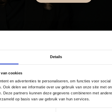
Details
 van cookies
ties immediately after the Nose Lip Crease
ent en advertenties te personaliseren, om functies voor social
void intense exercise for 24 hours.
. Ook delen we informatie over uw gebruik van onze site met on
e. Deze partners kunnen deze gegevens combineren met andere i
erzameld op basis van uw gebruik van hun services.