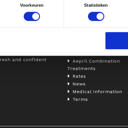
Voorkeuren
Statistieken
t Aepril
Information
ril Clinics, we combine
Botox
ise with a personalized
Fillers
ach to enhance your
Skinboosters
l beauty. We do this
Medical Weight Loss w
ailor-made treatments,
Injections
fresh and confident
Aepril Combination
Treatments
Rates
News
Medical Information
Terms