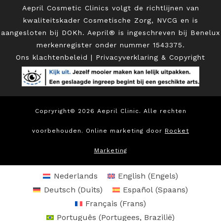
Aepril Cosmetic Clinics volgt de richtlijnen van
kwaliteitskader Cosmetische Zorg, NVCG en is
aangesloten bij DOKh. Aepril® is ingeschreven bij Benelux
merkenregister onder
nummer 1543375.
Ons klachtenbeleid
|
Privacyverklaring & Copyright
Copryright© 2026 Aepril Clinic. Alle rechten
voorbehouden. Online marketing door
Rocket
Marketing
Nederlands
English
(
Engels
)
Deutsch
(
Duits
)
Español
(
Spaans
)
Français
(
Frans
)
Português
(
Portugees, Brazilië
)