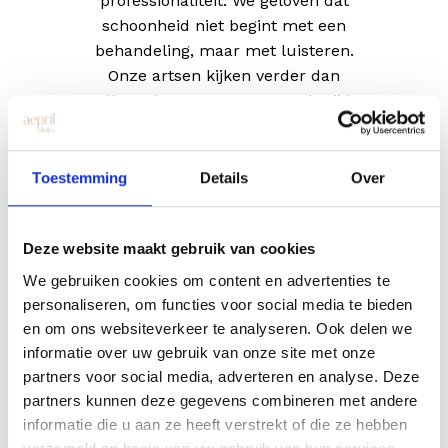
professionaliteit. We geloven dat
schoonheid niet begint met een
behandeling, maar met luisteren.
Onze artsen kijken verder dan
alleen de vraag en nemen de tijd
om jouw gezicht, wensen en
verhaal echt te begrijpen. We
adviseren alleen wat past en
Toestemming
Details
Over
zorgen voor een omgeving waarin
jij je op je gemak voelt. We
Deze website maakt gebruik van cookies
durven nee te zeggen als het niet
bij je past, als je twijfelt of als het
We gebruiken cookies om content en advertenties te
niet medisch verantwoord is.
personaliseren, om functies voor social media te bieden
Geen overhaaste beslissingen,
en om ons websiteverkeer te analyseren. Ook delen we
maar weloverwogen keuzes met
informatie over uw gebruik van onze site met onze
een natuurlijk resultaat als
partners voor social media, adverteren en analyse. Deze
uitgangspunt.
partners kunnen deze gegevens combineren met andere
informatie die u aan ze heeft verstrekt of die ze hebben