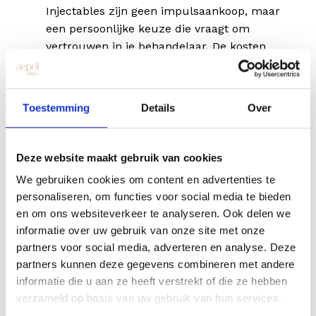
Injectables zijn geen impulsaankoop, maar
een persoonlijke keuze die vraagt om
vertrouwen in je behandelaar. De kosten
spelen daarin natuurlijk een rol, maar
vormen slechts één onderdeel van het
totaalplaatje. Kies daarom niet alleen op
Toestemming
Details
Over
prijs, maar vooral op ervaring, veiligheid en
de klik met je arts.
Deze website maakt gebruik van cookies
Bij Aepril Clinics staan we voor
We gebruiken cookies om content en advertenties te
zorgvuldigheid en eerlijk advies, zodat jij
personaliseren, om functies voor social media te bieden
kunt investeren in een resultaat dat bij je
en om ons websiteverkeer te analyseren. Ook delen we
past, met een goed gevoel.
informatie over uw gebruik van onze site met onze
partners voor social media, adverteren en analyse. Deze
boek jouw gratis consult
partners kunnen deze gegevens combineren met andere
informatie die u aan ze heeft verstrekt of die ze hebben
verzameld op basis van uw gebruik van hun services.