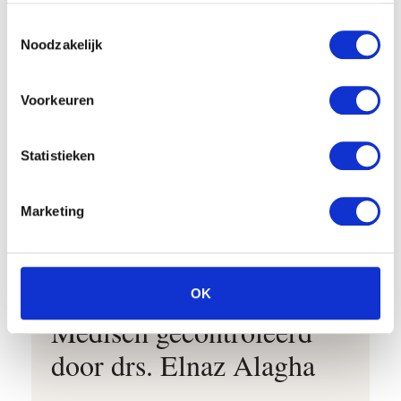
drs. Elnaz Alagha
Toestemmingsselectie
BIG-geregistreerd
Noodzakelijk
cosmetisch arts
Eigenaresse en medisch
Voorkeuren
directrice
“Soms is geen
Statistieken
behandeling de beste
behandeling.”
Marketing
— drs. Elnaz Alagha
MEDISCH GECONTROLEERD
OK
Medisch gecontroleerd
door drs. Elnaz Alagha