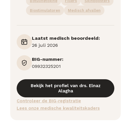
Botulinetoxine
Fillers
Skinboosters
Biostimulatoren
Medisch afvallen
Laatst medisch beoordeeld:
26 juli 2026
BIG-nummer:
09932325201
Bekijk het profiel van drs. Elnaz
Alagha
Controleer de BIG-registratie
Lees onze medische kwaliteitskaders