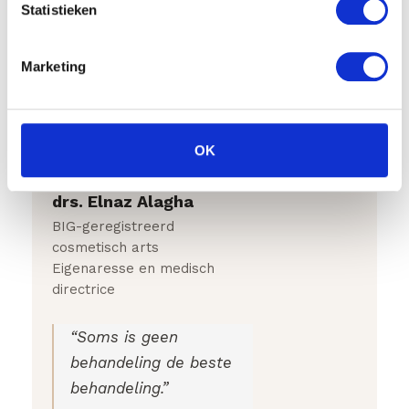
Statistieken
honnêtes, afin que vous puissiez investir
dans un résultat qui vous convienne, en
vous sentant bien.
Marketing
Réservez votre consultation gratuite
OK
drs. Elnaz Alagha
BIG-geregistreerd
cosmetisch arts
Eigenaresse en medisch
directrice
“Soms is geen
behandeling de beste
behandeling.”