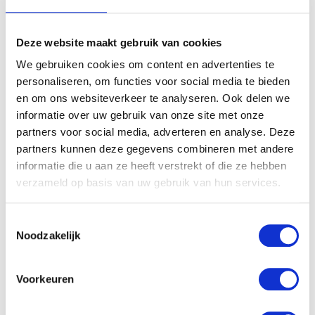
Un investissement conscient
Deze website maakt gebruik van cookies
en vous-même
We gebruiken cookies om content en advertenties te
personaliseren, om functies voor social media te bieden
en om ons websiteverkeer te analyseren. Ook delen we
Les injectables ne sont pas un achat
informatie over uw gebruik van onze site met onze
impulsif, mais un choix personnel qui
partners voor social media, adverteren en analyse. Deze
nécessite de faire confiance à votre
partners kunnen deze gegevens combineren met andere
praticien. Les coûts jouent bien sûr un rôle
informatie die u aan ze heeft verstrekt of die ze hebben
à cet égard, mais ils ne sont qu’une partie
verzameld op basis van uw gebruik van hun services.
du tableau d’ensemble. Ne choisissez donc
pas uniquement en fonction du prix, mais
Toestemmingsselectie
surtout en fonction de l’expérience, de la
Noodzakelijk
sécurité et de la complicité avec votre
médecin.
Voorkeuren
Chez Aepril Clinics, nous sommes
synonymes de diligence et de conseils