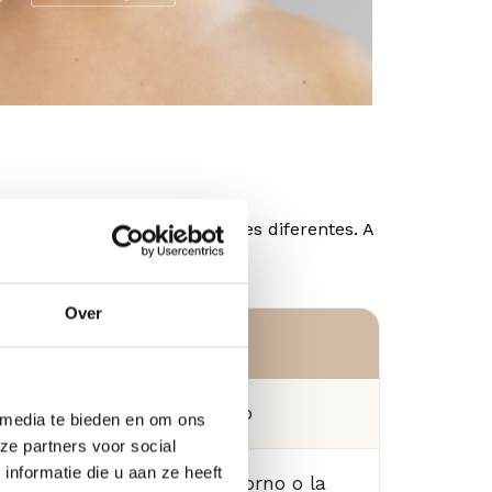
stinta y se utilizan con fines diferentes. A
Over
ellenos
elleno con ácido hialurónico
 media te bieden en om ons
ze partners voor social
nformatie die u aan ze heeft
estaura el volumen, el contorno o la