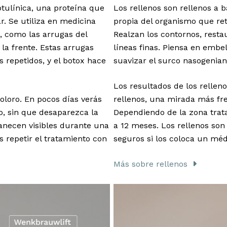
otulínica, una proteína que
Los rellenos son rellenos a 
. Se utiliza en medicina
propia del organismo que re
, como las arrugas del
Realzan los contornos, resta
 la frente. Estas arrugas
líneas finas. Piensa en embe
repetidos, y el botox hace
suavizar el surco nasogenian
Los resultados de los rellen
oloro. En pocos días verás
rellenos, una mirada más fr
o, sin que desaparezca la
Dependiendo de la zona trata
anecen visibles durante una
a 12 meses. Los rellenos so
 repetir el tratamiento con
seguros si los coloca un mé
Más sobre rellenos