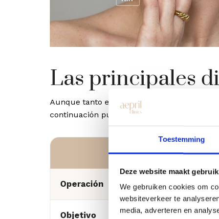
Las principales d
Aunque tanto el botox como los rellenos son
continuación puedes ver de un vistazo las pr
Toestemming
Deze website maakt gebruik
Operación
We gebruiken cookies om cont
websiteverkeer te analyseren
media, adverteren en analys
Objetivo