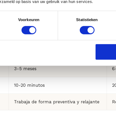
erzameld op basis van uw gebruik van hun services.
h
Voorkeuren
Statistieken
Líneas de expresión, patas de gallo,
L
frente
n
Al cabo de 2-5 días
I
t
3-5 meses
6
10-20 minutos
2
Trabaja de forma preventiva y relajante
R