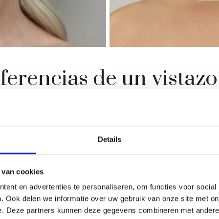
iferencias de un vistazo
 inyectables cosméticos, actúan de forma completamente di
incipales diferencias:
Details
Botox
R
 van cookies
Relajación muscular
R
ent en advertenties te personaliseren, om functies voor social
. Ook delen we informatie over uw gebruik van onze site met on
e. Deze partners kunnen deze gegevens combineren met andere i
Reducir las arrugas de origen muscular
R