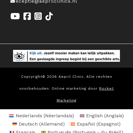
receptie@aeprilclinics.nl
Copryright© 2026 Aepril Clinic. Alle rechten
voorbehouden. Online marketing door
Rocket
Marketing
Nederlands
(
Néerlandais
)
English
(
Anglais
)
Deutsch
(
Allemand
)
Español
(
Espagnol
)
Français
Português
(
Portugais - du Brésil
)