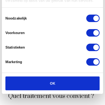
verzameld op basis van uw gebruik van hun services.
Applications
Rides du lion, pattes
Toestemmingsselectie
d’oie, front
Noodzakelijk
Résultats visibles
Après 2 à 5 jours
Voorkeuren
Durée du résultat
3-5 mois
Statistieken
Durée du traitement
10-20 minutes
Marketing
Fonctionnement
Agit de manière
préventive et
relaxante
OK
Quel traitement vous convient ?