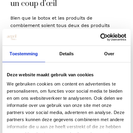
un coup d’œil
Bien que le botox et les produits de
comblement soient tous deux des produits
cosmétiques injectables, ils agissent de manière
totalement différente et sont utilisés à des fins
différentes. Vous trouverez ci-dessous un
Toestemming
Details
Over
aperçu des principales différences :
Botox
Deze website maakt gebruik van cookies
We gebruiken cookies om content en advertenties te
personaliseren, om functies voor social media te bieden
Fonctionnement
Relaxation musculaire
en om ons websiteverkeer te analyseren. Ook delen we
informatie over uw gebruik van onze site met onze
partners voor social media, adverteren en analyse. Deze
Cible
Réduire les rides liées
partners kunnen deze gegevens combineren met andere
aux muscles
informatie die u aan ze heeft verstrekt of die ze hebben