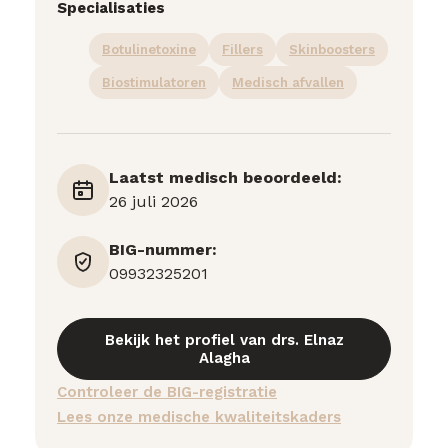
Specialisaties
Botulinetoxine
Fillers
Skinboosters
Biostimulatoren
Medisch afvallen
Laatst medisch beoordeeld:
26 juli 2026
BIG-nummer:
09932325201
Bekijk het profiel van drs. Elnaz
Alagha
Controleer de BIG-registratie
Lees onze medische kwaliteitskaders