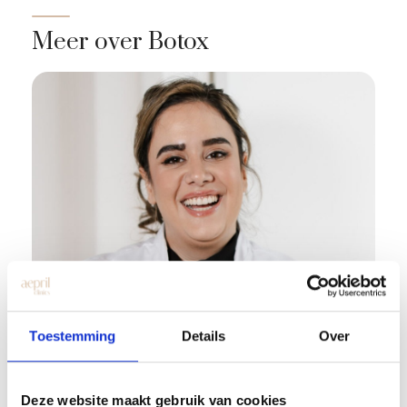
Meer over Botox
Draadlift: complicaties, bijwerkingen
Toestemming
Details
Over
en waarom wij deze behandeling niet
uitvoeren
Deze website maakt gebruik van cookies