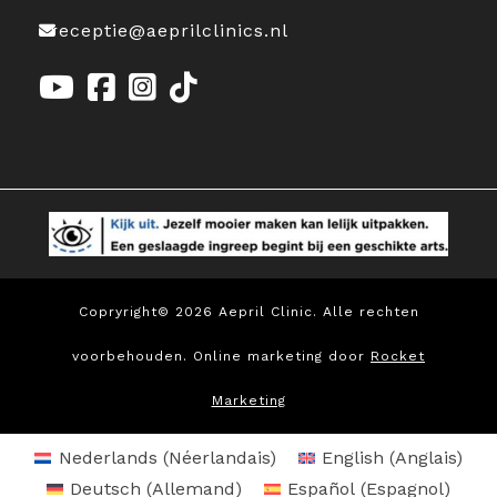
receptie@aeprilclinics.nl
Copryright© 2026 Aepril Clinic. Alle rechten
voorbehouden. Online marketing door
Rocket
Marketing
Nederlands
(
Néerlandais
)
English
(
Anglais
)
Deutsch
(
Allemand
)
Español
(
Espagnol
)