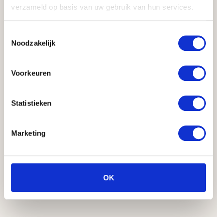
verzameld op basis van uw gebruik van hun services.
stylo. De nombreux clients constatent une
diminution de l’appétit en l’espace de
Toestemmingsselectie
quelques semaines.
Noodzakelijk
Comme pour tout médicament, des effets
secondaires peuvent survenir. Les plus
Voorkeuren
fréquents sont les suivants :
Statistieken
Nausées
Ballonnements
Diminution de l’appétit
Marketing
Léger inconfort intestinal occasionnel
Ces symptômes sont généralement
temporaires et diminuent avec
OK
l’augmentation du dosage. Une surveillance
médicale est donc essentielle.