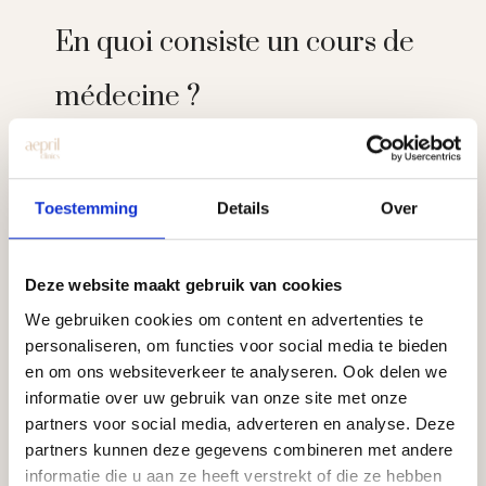
En quoi consiste un cours de
médecine ?
Un programme médical de perte de poids
aux Cliniques Aepril comprend plusieurs
éléments :
Toestemming
Details
Over
Accueil et dépistage médical
Discuter des attentes et des objectifs
Deze website maakt gebruik van cookies
réalisables
We gebruiken cookies om content en advertenties te
Explication de l’action, de la posologie et
personaliseren, om functies voor social media te bieden
des effets secondaires possibles
en om ons websiteverkeer te analyseren. Ook delen we
Contrôles périodiques
informatie over uw gebruik van onze site met onze
Conseils sur le mode de vie à soutenir
partners voor social media, adverteren en analyse. Deze
partners kunnen deze gegevens combineren met andere
L’injection est administrée par voie sous-
informatie die u aan ze heeft verstrekt of die ze hebben
cutanée une fois par semaine à l’aide d’un