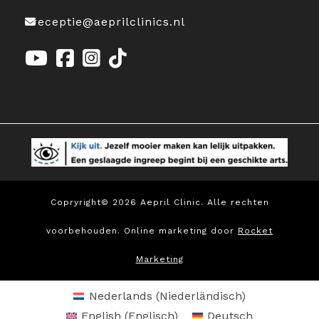
receptie@aeprilclinics.nl
Copryright© 2026 Aepril Clinic. Alle rechten
voorbehouden. Online marketing door
Rocket
Marketing
Nederlands
(
Niederländisch
)
English
(
Englisch
)
Deutsch