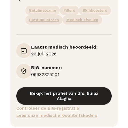
Botulinetoxine
Fillers
Skinboosters
Biostimulatoren
Medisch afvallen
Laatst medisch beoordeeld:
26 juli 2026
BIG-nummer:
09932325201
Bekijk het profiel van drs. Elnaz
Alagha
Controleer de BIG-registratie
Lees onze medische kwaliteitskaders