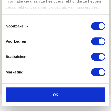
informatie die u aan ze heeft verstrekt of die ze hebben
Wie bei jedem Medikament können auch
verzameld op basis van uw gebruik van hun services.
hier Nebenwirkungen auftreten. Die
häufigsten sind:
Toestemmingsselectie
Noodzakelijk
Übelkeit
Blähungen
Voorkeuren
Verminderter Appetit
Gelegentliches leichtes Unwohlsein im
Darm
Statistieken
Diese Symptome sind in der Regel
vorübergehend und klingen mit der
Marketing
richtigen Dosierung wieder ab. Daher ist
eine ärztliche Überwachung unerlässlich.
OK