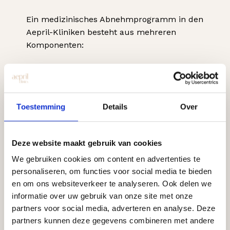
Ein medizinisches Abnehmprogramm in den
Aepril-Kliniken besteht aus mehreren
Komponenten:
Aufnahme und medizinische
Untersuchung
Besprechung von Erwartungen und
Toestemming
Details
Over
erreichbaren Zielen
Erläuterung von Wirkung, Dosierung
und möglichen Nebenwirkungen
Deze website maakt gebruik van cookies
Regelmäßige Kontrollen
We gebruiken cookies om content en advertenties te
Lebensstilberatung zur Unterstützung
personaliseren, om functies voor social media te bieden
Die Injektion wird einmal pro Woche mit
en om ons websiteverkeer te analyseren. Ook delen we
einem Pen subkutan verabreicht. Viele
informatie over uw gebruik van onze site met onze
Kunden verspüren bereits nach wenigen
partners voor social media, adverteren en analyse. Deze
Wochen weniger Appetit.
partners kunnen deze gegevens combineren met andere