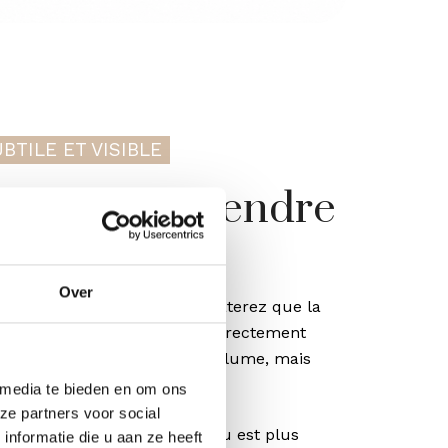
BTILE ET VISIBLE
ez-vous attendre
ilo Body ?
Over
ec Profhilo Body, vous constaterez que la
ssivement. L’effet n’est pas directement
cédure d’augmentation du volume, mais
ualité de la peau.
 media te bieden en om ons
ze partners voor social
es constatent que leur peau est plus
nformatie die u aan ze heeft