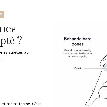
S
ines
apté ?
ones sujettes au
:
e et moins ferme. C’est