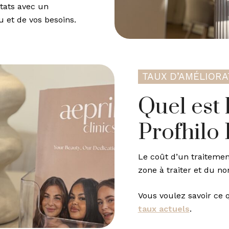
ltats avec un
u et de vos besoins.
TAUX D’AMÉLIORA
Quel est 
Profhilo
Le coût d’un traitement
zone à traiter et du n
Vous voulez savoir ce 
taux actuels
.