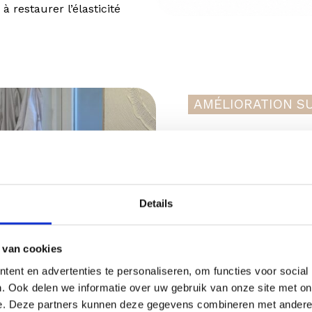
 restaurer l’élasticité
AMÉLIORATION SU
Que pouv
de Profh
Details
Après un traitement av
peau s’améliore progre
 van cookies
comparable à une pro
réside plutôt dans la q
ent en advertenties te personaliseren, om functies voor social
. Ook delen we informatie over uw gebruik van onze site met on
De nombreuses personn
e. Deze partners kunnen deze gegevens combineren met andere i