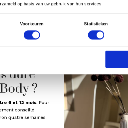
ferme, que sa texture e
erzameld op basis van uw gebruik van hun services.
mieux hydratée et que l
sont subtils mais clai
Voorkeuren
Statistieken
fraîche et plus saine.
s dure
o Body ?
tre 6 et 12 mois
. Pour
lement conseillé
iron quatre semaines.