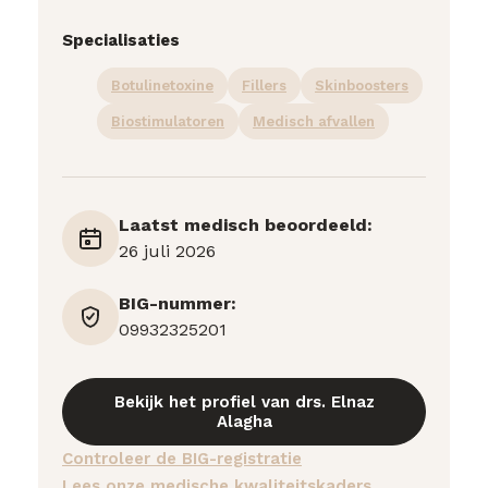
Specialisaties
Botulinetoxine
Fillers
Skinboosters
Biostimulatoren
Medisch afvallen
Laatst medisch beoordeeld:
26 juli 2026
BIG-nummer:
09932325201
Bekijk het profiel van drs. Elnaz
Alagha
Controleer de BIG-registratie
Lees onze medische kwaliteitskaders